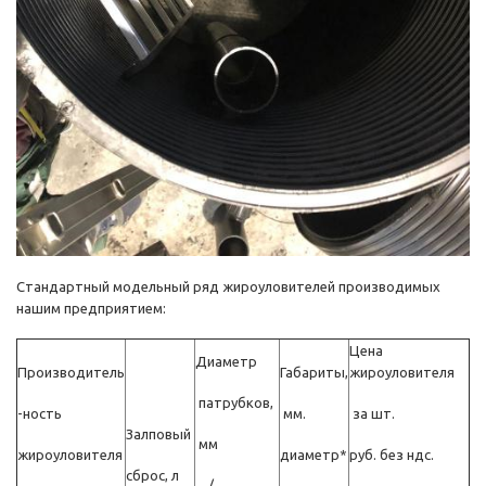
Стандартный модельный ряд жироуловителей производимых
нашим предприятием:
Цена
Диаметр
Производитель
Габариты,
жироуловителя
патрубков,
-ность
мм.
за шт.
Залповый
мм
жироуловителя
диаметр*
руб. без ндс.
сброс, л
/